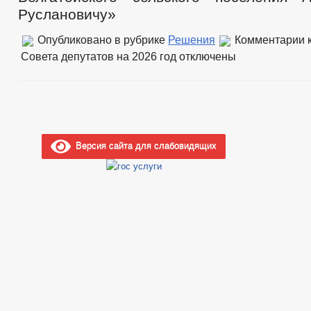
ФЕДЕРАЛЬНЫЕ ЗАКОНЫ
Руслановичу»
БЮДЖЕТ ПО ГОДАМ
БЮДЖЕТ
Опубликовано в рубрике
Решения
Комментарии
к
ОТЧЕТ ОБ ИСПОЛНЕНИИ БЮДЖЕТА
_
Совета депутатов на 2026 год
отключены
УСЛУГИ
МУНИЦИПАЛЬНЫЕ УСЛУГИ
МУНИЦИПАЛЬНЫЕ УСЛУГИ
СТАНДАРТЫ МУНИЦИПАЛЬНЫХ УСЛУГ
ОБРАЩЕНИЕ К ГЛАВЕ
ИНТЕРНЕТ ПРИЕМН
ПРИЕМ ГРАЖДАН
ОБЗОРЫ ОБРАЩЕНИЙ ГРАЖДАН
ФОРМА О
РЕГЛАМЕНТ РАССМОТРЕНИЯ ОБРАЩЕНИЙ
Версия сайта для слабовидящих