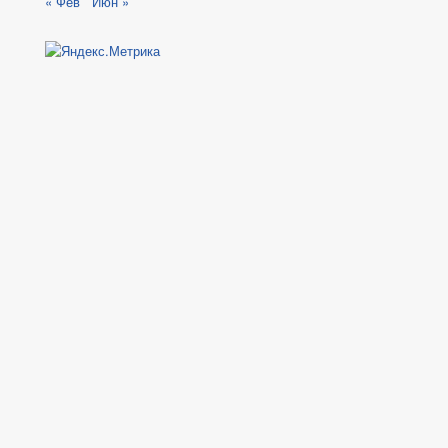
« Фев
Июн »