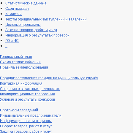
Статистические данные
Сход граждан
Комиссии
Тексты официальных выступлений и заявлений
Целевые программы
Закупка товаров, работ и услуг
Информация о результатах проверок
ГО и ЧС
_
Генеральный план
Схема теплоснабжения
Правила землепользования
Порядок поступления граждан на муниципальную службу
Контактная информация
Сведения о вакантных должностях
Квалификационные требования
Условия и результаты конкурсов
Протоколы заседаний
Индивидуальные предприниматели
Информационные материалы
Оборот товаров, работ и услуг
Закупка товаров, работ и услуг