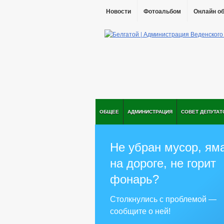
Новости
Фотоальбом
Онлайн о
ОБЩЕЕ
АДМИНИСТРАЦИЯ
СОВЕТ ДЕПУТАТ
Не убран мусор, ям
на дороге, не горит
фонарь?
Столкнулись с проблемой —
сообщите о ней!