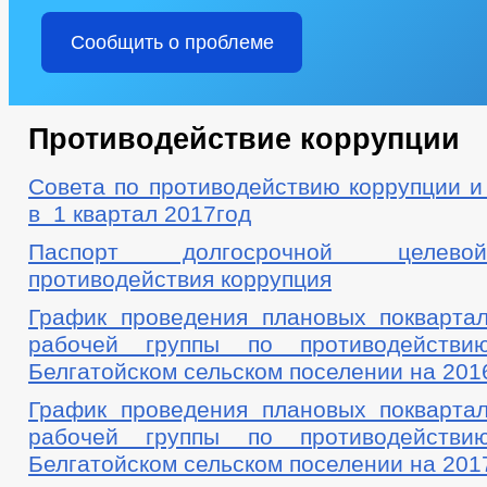
Сообщить о проблеме
Противодействие коррупции
Совета по противодействию коррупции и
в 1 квартал 2017год
Паспорт долгосрочной целево
противодействия коррупция
График проведения плановых покварта
рабочей группы по противодействи
Белгатойском сельском поселении на 2016
График проведения плановых покварта
рабочей группы по противодействи
Белгатойском сельском поселении на 2017