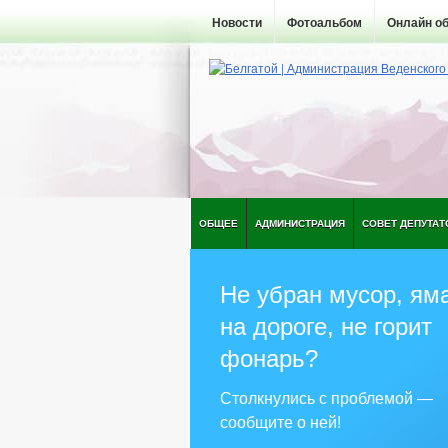
Новости
Фотоальбом
Онлайн о
ОБЩЕЕ
АДМИНИСТРАЦИЯ
СОВЕТ ДЕПУТАТ
Не убран мусор, ям
на дороге, не горит
фонарь?
Столкнулись с проблемой —
сообщите о ней!