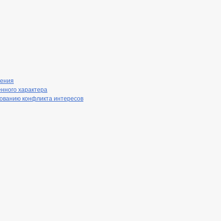
нения
енного характера
рованию конфликта интересов