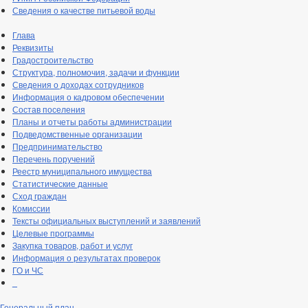
Сведения о качестве питьевой воды
Глава
Реквизиты
Градостроительство
Структура, полномочия, задачи и функции
Сведения о доходах сотрудников
Информация о кадровом обеспечении
Состав поселения
Планы и отчеты работы администрации
Подведомственные организации
Предпринимательство
Перечень поручений
Реестр муниципального имущества
Статистические данные
Сход граждан
Комиссии
Тексты официальных выступлений и заявлений
Целевые программы
Закупка товаров, работ и услуг
Информация о результатах проверок
ГО и ЧС
_
Генеральный план