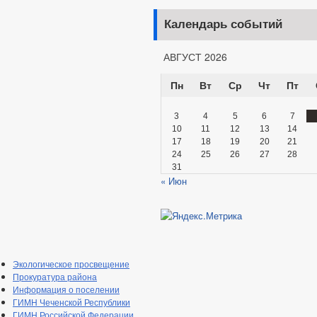
Календарь событий
АВГУСТ 2026
Пн
Вт
Ср
Чт
Пт
3
4
5
6
7
10
11
12
13
14
17
18
19
20
21
24
25
26
27
28
31
« Июн
Экологическое просвещение
Прокуратура района
Информация о поселении
ГИМН Чеченской Республики
ГИМН Российской Федерации