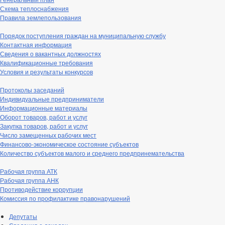
Схема теплоснабжения
Правила землепользования
Порядок поступления граждан на муниципальную службу
Контактная информация
Сведения о вакантных должностях
Квалификационные требования
Условия и результаты конкурсов
Протоколы заседаний
Индивидуальные предприниматели
Информационные материалы
Оборот товаров, работ и услуг
Закупка товаров, работ и услуг
Число замещенных рабочих мест
Финансово-экономическое состояние субъектов
Количество субъектов малого и среднего предпринемательства
Рабочая группа АТК
Рабочая группа АНК
Противодействие коррупции
Комиссия по профилактике правонарушений
Депутаты