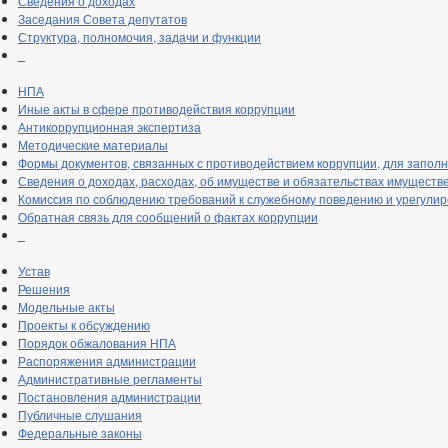
Сведения о доходах
Заседания Совета депутатов
Структура, полномочия, задачи и функции
_
НПА
Иные акты в сфере противодействия коррупции
Антикоррупционная экспертиза
Методические материалы
Формы документов, связанных с противодействием коррупции, для запол
Сведения о доходах, расходах, об имуществе и обязательствах имуществ
Комиссия по соблюдению требований к служебному поведению и урегули
Обратная связь для сообщений о фактах коррупции
_
Устав
Решения
Модельные акты
Проекты к обсуждению
Порядок обжалования НПА
Распоряжения администрации
Административные регламенты
Постановления администрации
Публичные слушания
Федеральные законы