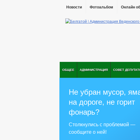
Новости
Фотоальбом
Онлайн о
ОБЩЕЕ
АДМИНИСТРАЦИЯ
СОВЕТ ДЕПУТАТ
Не убран мусор, ям
на дороге, не горит
фонарь?
Столкнулись с проблемой —
сообщите о ней!