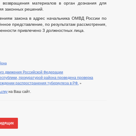
и возвращения материалов в орган дознания для
ия законных решений.
ениям закона в адрес начальника ОМВД России по
нное представление, по результатам рассмотрения,
венности привлечено 3 должностных лица.
йона
го движения Российской Федерации
еспублики, прокуратурой района проведена проверка
еждении распространения туберкулеза в РФ.
»
ылку
на Ваш сайт.
видящих