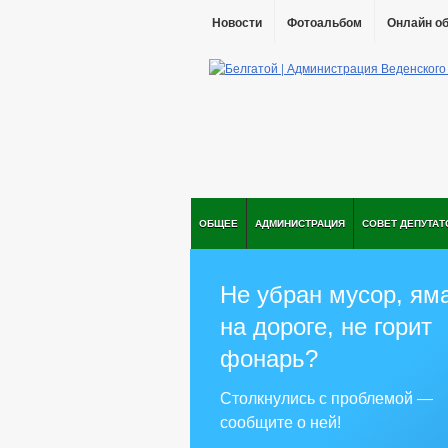
Новости
Фотоальбом
Онлайн о
ОБЩЕЕ
АДМИНИСТРАЦИЯ
СОВЕТ ДЕПУТАТ
Не убран мусор, ям
на дороге, не горит
фонарь?
Столкнулись с проблемой —
сообщите о ней!