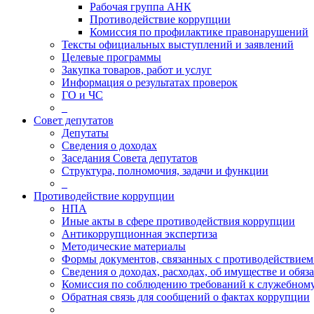
Рабочая группа АНК
Противодействие коррупции
Комиссия по профилактике правонарушений
Тексты официальных выступлений и заявлений
Целевые программы
Закупка товаров, работ и услуг
Информация о результатах проверок
ГО и ЧС
_
Совет депутатов
Депутаты
Сведения о доходах
Заседания Совета депутатов
Структура, полномочия, задачи и функции
_
Противодействие коррупции
НПА
Иные акты в сфере противодействия коррупции
Антикоррупционная экспертиза
Методические материалы
Формы документов, связанных с противодействием
Сведения о доходах, расходах, об имуществе и обяз
Комиссия по соблюдению требований к служебному
Обратная связь для сообщений о фактах коррупции
_