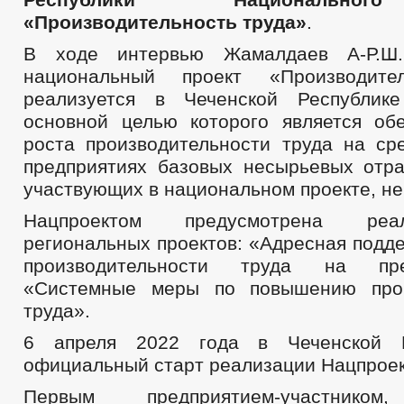
ФЕДЕРАЛЬНЫЕ ЗАКОНЫ
«Производительность труда»
.
БЮДЖЕТ ПО ГОДАМ
БЮДЖЕТ
В ходе интервью Жамалдаев А-Р.Ш.
ОТЧЕТ ОБ ИСПОЛНЕНИИ БЮДЖЕТА
_
национальный проект «Производите
УСЛУГИ
МУНИЦИПАЛЬНЫЕ УСЛУГИ
МУНИЦИПАЛЬНЫЕ УСЛУГИ
реализуется в Чеченской Республик
СТАНДАРТЫ МУНИЦИПАЛЬНЫХ УСЛУГ
основной целью которого является об
ОБРАЩЕНИЕ К ГЛАВЕ
ИНТЕРНЕТ ПРИЕМН
ПРИЕМ ГРАЖДАН
роста производительности труда на ср
ОБЗОРЫ ОБРАЩЕНИЙ ГРАЖДАН
ФОРМА О
предприятиях базовых несырьевых отра
РЕГЛАМЕНТ РАССМОТРЕНИЯ ОБРАЩЕНИЙ
участвующих в национальном проекте, не
Нацпроектом предусмотрена реа
региональных проектов: «Адресная подд
производительности труда на пр
«Системные меры по повышению прои
труда».
6 апреля 2022 года в Чеченской Р
официальный старт реализации Нацпроек
Первым предприятием-участнико