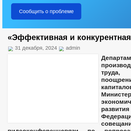
Сообщить о проблеме
«Эффективная и конкурентная
31 декабря, 2024
admin
Департам
производ
труда
поощрен
капитало
Министер
экономич
развити
Федера
совеща
видеоконференцсвязи по вопрос