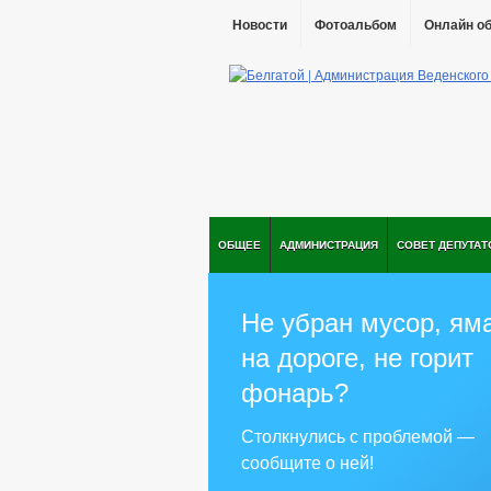
Новости
Фотоальбом
Онлайн о
ОБЩЕЕ
АДМИНИСТРАЦИЯ
СОВЕТ ДЕПУТАТ
Не убран мусор, ям
на дороге, не горит
фонарь?
Столкнулись с проблемой —
сообщите о ней!