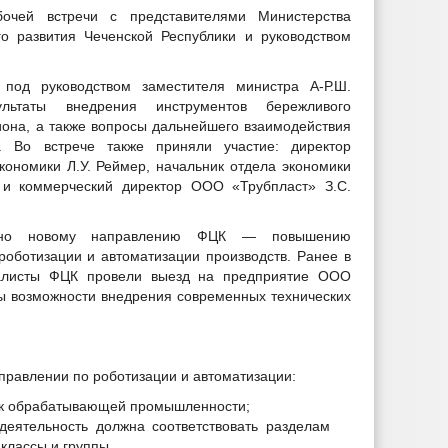
очей встречи с представителями Министерства
го развития Чеченской Республики и руководством
под руководством заместителя министра А-Р.Ш.
льтаты внедрения инструментов бережливого
иона, а также вопросы дальнейшего взаимодействия
. Во встрече также приняли участие: директор
кономики Л.У. Реймер, начальник отдела экономики
в и коммерческий директор ООО «Трубпласт» З.С.
ено новому направлению ФЦК — повышению
 роботизации и автоматизации производств. Ранее в
иалисты ФЦК провели выезд на предприятие ООО
ы возможности внедрения современных технических
правлении по роботизации и автоматизации:
я к обрабатывающей промышленности;
деятельность должна соответствовать разделам
классы и группы.