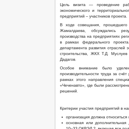
Цель визита — проведение раб
экономического и территориально
предприятий – участников проекта.
В ходе совещания, прошедшего 
Жамалдаева, обсуждались резу
производства на предприятиях рег
в рамках федерального проекта
департамента развития отраслей э
строительства, ЖКХ Т.Д. Муслуе
Дадагов.
Особое внимание было удел
производительности труда за счёт
рамках этого направления спец
«Чеченавто», где были рассмотрен
решений.
Критерии участия предприятий в на
организация должна относитьс
основная или дополнительная 
10–33 ОКВЭД 2, включая все под