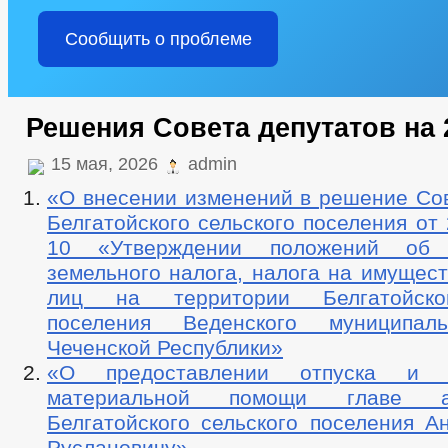
Сообщить о проблеме
Решения Совета депутатов на 
15 мая, 2026
admin
«О внесении изменений в решение Сов
Белгатойского сельского поселения от 
10 «Утверждении положений об 
земельного налога, налога на имущес
лиц на территории Белгатойско
поселения Веденского муниципал
Чеченской Республики»
«О предоставлении отпуска и 
материальной помощи главе ад
Белгатойского сельского поселения А
Руслановичу»