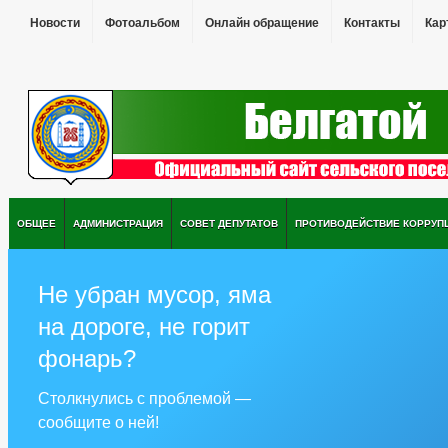
Новости
Фотоальбом
Онлайн обращение
Контакты
Кар
ОБЩЕЕ
АДМИНИСТРАЦИЯ
СОВЕТ ДЕПУТАТОВ
ПРОТИВОДЕЙСТВИЕ КОРРУП
Не убран мусор, яма
на дороге, не горит
фонарь?
Столкнулись с проблемой —
сообщите о ней!